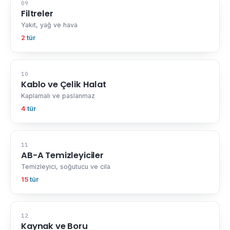
09
Filtreler
Yakıt, yağ ve hava
2
tür
10
Kablo ve Çelik Halat
Kaplamalı ve paslanmaz
4
tür
11
AB-A Temizleyiciler
Temizleyici, soğutucu ve cila
15
tür
12
Kaynak ve Boru