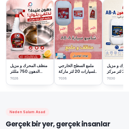
منظف المحرك و مزيل
حرك و مزيل
ملمع السطح الخارجي
الدهون 750 مللتر
الدهون 20 لتر مركز
للسيارات 20 لتر ماركة
ماركة AB-A
ماركة AB-A
AB-A
7028
7030
7038
Neden Salam Asad
Gerçek bir yer, gerçek insanlar