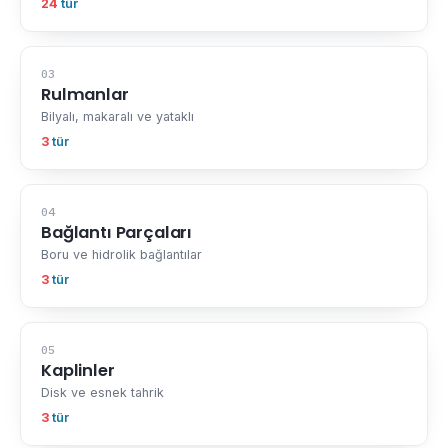
24
tür
03
Rulmanlar
Bilyalı, makaralı ve yataklı
3
tür
04
Bağlantı Parçaları
Boru ve hidrolik bağlantılar
3
tür
05
Kaplinler
Disk ve esnek tahrik
3
tür