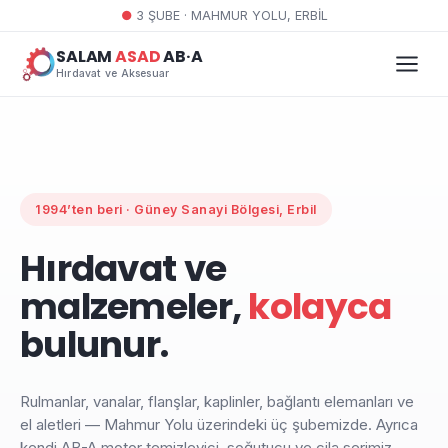
●
3 ŞUBE · MAHMUR YOLU, ERBİL
SALAM
ASAD
AB·A
Hırdavat ve Aksesuar
1994’ten beri · Güney Sanayi Bölgesi, Erbil
Hırdavat ve
malzemeler,
kolayca
bulunur.
Rulmanlar, vanalar, flanşlar, kaplinler, bağlantı elemanları ve
el aletleri — Mahmur Yolu üzerindeki üç şubemizde. Ayrıca
kendi AB-A motor temizleyici, soğutucu ve cila serimiz.