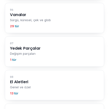
06
Vanalar
Sürgü, küresel, çek ve glob
29
tür
07
Yedek Parçalar
Değişim parçaları
1
tür
08
El Aletleri
Genel ve özel
13
tür