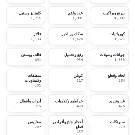
بيرنغ وبراكيت
عدد ولقم
كلفنايز وستيل
1,716
1,881
1,887
كهربائيات
سكك وزناجير
فلاتر
1,133
1,426
1,675
جوانات وسيلات
رفع وتحميل
فالف وبستن
691
954
1,030
لحام وقطع
كوبلن
منظفات
وكيماويات
517
584
501
غاز وتبريد
خراطيم وكلامبات
أبواب وأقفال
315
400
426
سبرنكات
أحجار جلخ وأقراص
مقاييس
قطع
207
279
257