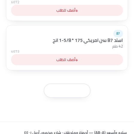
6072
+
أضف للطلب
B7
استد B7 سن امريكي 175 * 5/8-1 انج
42 ملم
6073
+
أضف للطلب
عرض المزيد
سلام وأسعد (AB-A) — أجهزة وملحقات · شارع مخمور، أربيل ٤٤٠٠١