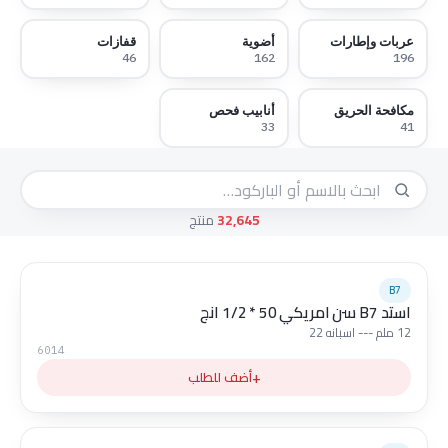
عربات وإطارات
أضوية
قفازات
46
162
196
مكافحة الحريق
أنابيب فحص
33
41
32,645
منتج
B7
استد B7 سن امريكي 50 * 1/2 انج
12 ملم --- اسبانه 22
6014
+
أضف للطلب