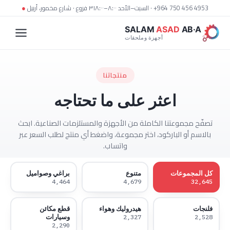
السبت–الأحد ٨:٠٠–١٨:٠٠ · ‎+964 750 456 4953
٣ فروع · شارع مخمور، أربيل
●
SALAM
ASAD
AB·A
أجهزة وملحقات
منتجاتنا
اعثر على ما تحتاجه
تصفّح مجموعتنا الكاملة من الأجهزة والمستلزمات الصناعية. ابحث
بالاسم أو الباركود، اختر مجموعة، واضغط أي منتج لطلب السعر عبر
واتساب.
كل المجموعات
متنوع
براغي وصواميل
4,464
4,679
32,645
فلنجات
هيدروليك وهواء
قطع مكائن
وسيارات
2,327
2,528
2,290