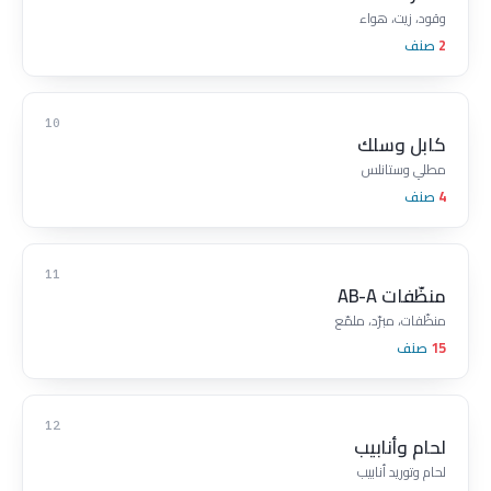
وقود، زيت، هواء
2
صنف
10
كابل وسلك
مطلي وستانلس
4
صنف
11
منظّفات AB-A
منظّفات، مبرّد، ملمّع
15
صنف
12
لحام وأنابيب
لحام وتوريد أنابيب