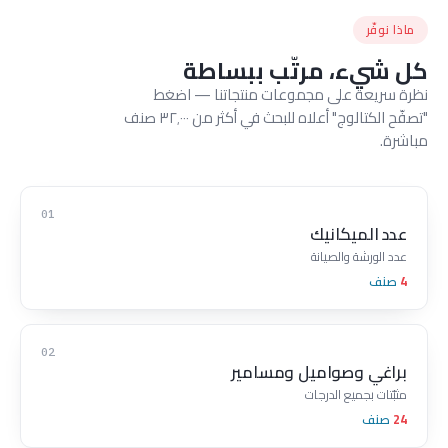
ماذا نوفّر
كل شيء، مرتّب ببساطة
نظرة سريعة على مجموعات منتجاتنا — اضغط
"تصفّح الكتالوج" أعلاه للبحث في أكثر من ٣٢٬٠٠٠ صنف
مباشرة.
01
عدد الميكانيك
عدد الورشة والصيانة
4
صنف
02
براغي وصواميل ومسامير
مثبّتات بجميع الدرجات
24
صنف