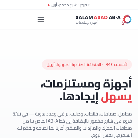
٣ فروع · شارع مخمور، أربيل
●
SALAM
ASAD
AB·A
أجهزة وملحقات
تأسست ١٩٩٤ · المنطقة الصناعية الجنوبية، أربيل
أجهزة ومستلزمات،
يسهل
إيجادها.
محامل، صمامات، فلنجات، وصلات، براغي وعدد يدوية — في ثلاثة
فروع على شارع مخمور. بالإضافة إلى خط AB-A الخاص بنا من
منظّفات المحرّك والمبرّدات والملمّع. أخبرنا بما تحتاجه ونقدّم لك
السعر في نفس اليوم.