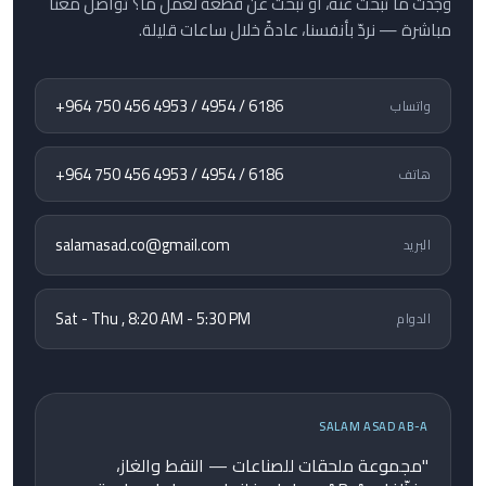
وجدت ما تبحث عنه، أو تبحث عن قطعة لعمل ما؟ تواصل معنا
مباشرة — نردّ بأنفسنا، عادةً خلال ساعات قليلة.
+964 750 456 4953 / 4954 / 6186
واتساب
+964 750 456 4953 / 4954 / 6186
هاتف
salamasad.co@gmail.com
البريد
Sat - Thu , 8:20 AM - 5:30 PM
الدوام
SALAM ASAD AB-A
"مجموعة ملحقات للصناعات — النفط والغاز،