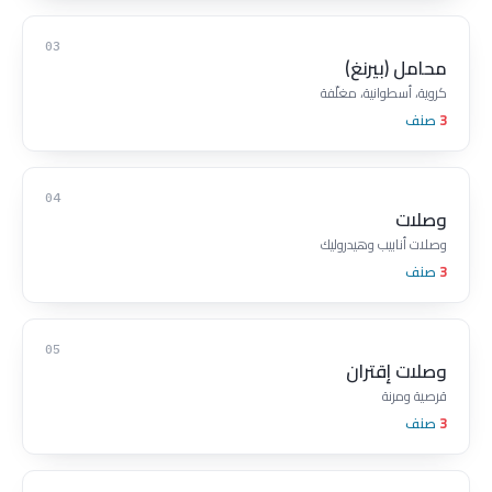
03
محامل (بيرنغ)
كروية، أسطوانية، مغلّفة
3
صنف
04
وصلات
وصلات أنابيب وهيدروليك
3
صنف
05
وصلات إقتران
قرصية ومرنة
3
صنف