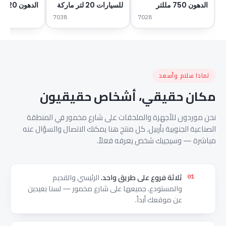
الدهون 750 مللتر
للسيارات 20 لتر ماركة
الدهو
ماركة AB-A
AB-A
ماركة AB-A
7038
7028
لماذا سلام وأسعد
مكان حقيقي، أشخاص حقيقيون
نحن موردون للأجهزة والملحقات على شارع مخمور في المنطقة
الصناعية الجنوبية بأربيل. كل منتج هنا يمكنك الاتصال والسؤال عنه
مباشرة — وسيجيبك شخص يعرفه فعلاً.
ثلاثة فروع على طريق واحد.
الرئيسي والقديم
01
والمستودع، جميعها على شارع مخمور — لسنا بعيدين
عن موقعك أبداً.