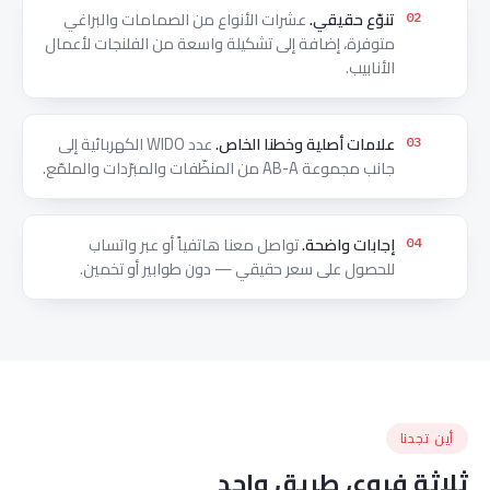
تنوّع حقيقي.
عشرات الأنواع من الصمامات والبراغي
02
متوفرة، إضافة إلى تشكيلة واسعة من الفلنجات لأعمال
الأنابيب.
علامات أصلية وخطنا الخاص.
عدد WIDO الكهربائية إلى
03
جانب مجموعة AB-A من المنظّفات والمبرّدات والملمّع.
إجابات واضحة.
تواصل معنا هاتفياً أو عبر واتساب
04
للحصول على سعر حقيقي — دون طوابير أو تخمين.
أين تجدنا
ثلاثة فروع، طريق واحد