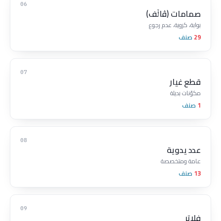
06
صمامات (ڤاڵف)
بوابة، كروية، عدم رجوع
29
صنف
07
قطع غيار
مكوّنات بديلة
1
صنف
08
عدد يدوية
عامة ومتخصصة
13
صنف
09
فلاتر